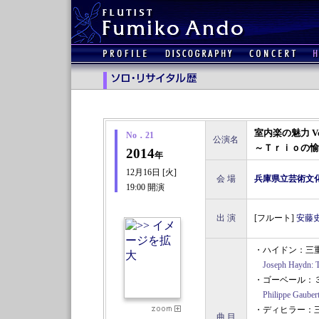
室内楽の魅力 V
No．
21
公演名
～Ｔｒｉｏの愉
2014
年
12月16日 [火]
会 場
兵庫県立芸術文化
19:00 開演
出 演
[フルート]
安藤
・ハイドン：三重
Joseph Haydn: 
・ゴーベール：
Philippe Gaubert
・ディヒラー：
曲 目